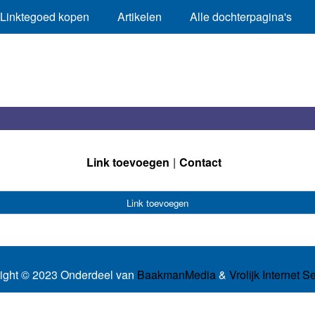
Linktegoed kopen
Artikelen
Alle dochterpagina's
Link toevoegen
Contact
Link toevoegen
ight © 2023 Onderdeel van
BaakmanMedia
&
Vrolijk Internet S